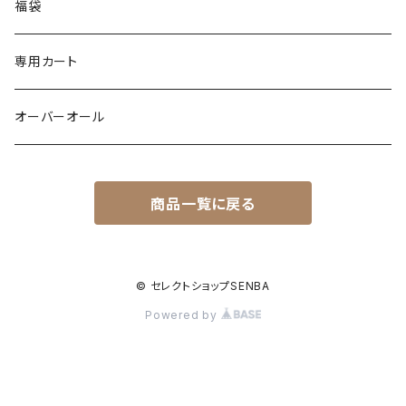
ポンチョ
スリット
トレンチコート
バルーン
福袋
ドッキング
フラワー柄
シャツ
サテン
専用カート
異素材
配色
Gジャン
レザー
オーバーオール
シャツ
バックデザイン
エコファー
カーゴ
商品一覧に戻る
裏起毛
裏起毛
異素材
ワッフル
ドッキング
配色
© セレクトショップSENBA
Powered by
メッシュ
ジャンバースカート
キルティング
ダンボール素材
ティアード
wool