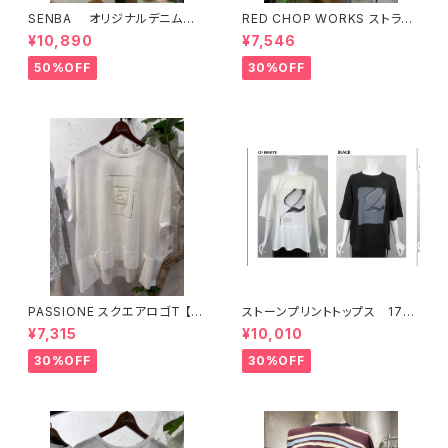
SENBA オリジナルデニム
RED CHOP WORKS ストライ
ピンク
プ柄パンツ 【36352581】
¥10,890
¥7,546
50%OFF
30%OFF
PASSIONE スクエアロゴT 【6
ストーンプリントトップス 176
26938】
34
¥7,315
¥10,010
30%OFF
30%OFF