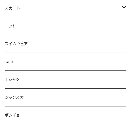
カーディガン付き
キャミワンピース
ロングシャツ
ニット
デザインbag
ネックレス
ソックス
Top's
スカート
カーディガン
タートルネック
ロング
フェザーダウン
スキニー
エコ
ヘアーピン
財布
スカート
スリット
ニット
配色
Tシャツマキシ
ダウン
テーパード
ヘアーゴム
ベルト
pants
ジャンク
スイムウェア
ボンディング
シャツ
コート
配色
イヤカフ
sale
シアー
カットソー
woolコート
リブ
Ｔシャツ
パイピング
リブ
カシュクール
フェイクレザー
スウェット
ジャンスカ
ノースリーブ
ノースリーブ
ボア
ダンボール
ポンチョ