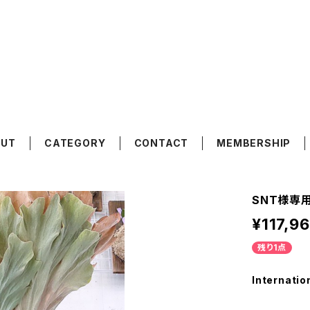
OUT
CATEGORY
CONTACT
MEMBERSHIP
SNT様専
¥117,9
残り1点
Internatio