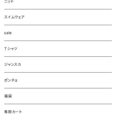
カーディガン
タートルネック
ロング
フェザーダウン
スキニー
エコ
ヘアーピン
財布
スカート
スリット
ニット
配色
Tシャツマキシ
ダウン
テーパード
ヘアーゴム
ベルト
pants
ジャンク
スイムウェア
ボンディング
シャツ
コート
配色
イヤカフ
sale
シアー
カットソー
woolコート
リブ
Ｔシャツ
パイピング
リブ
カシュクール
フェイクレザー
スウェット
ジャンスカ
ノースリーブ
ノースリーブ
ボア
ダンボール
ポンチョ
ポンチョ
スリット
トレンチコート
バルーン
福袋
ドッキング
フラワー柄
シャツ
サテン
専用カート