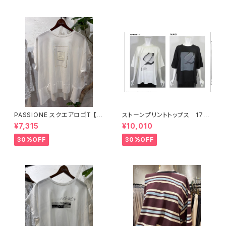
PASSIONE スクエアロゴT 【6
ストーンプリントトップス 176
26938】
34
¥7,315
¥10,010
30%OFF
30%OFF