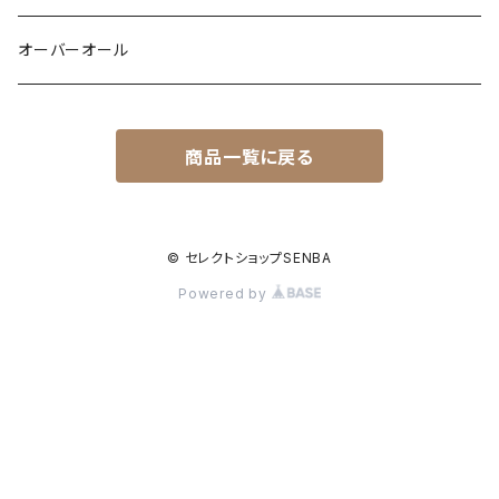
異素材
配色
Gジャン
レザー
オーバーオール
シャツ
バックデザイン
エコファー
カーゴ
商品一覧に戻る
裏起毛
裏起毛
異素材
ワッフル
ドッキング
配色
© セレクトショップSENBA
Powered by
メッシュ
ジャンバースカート
キルティング
ダンボール素材
ティアード
wool
フード
異素材
ダンボール素材