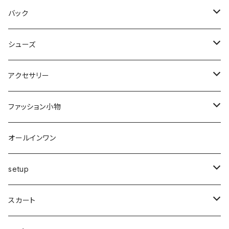
中綿
パーカー・トレーナー
マキシ丈
ブルゾン
スカート
バック
裏起毛
フレアー
サマーニット
オールインワン
カーデ・ベスト
パンツ
ショルダー
シューズ
プリーツ
ベスト
スウェット
その他
セットアップ
その他
デニム
クラッチ
ブーツ
アクセサリー
マーメイド
ジョガー
ベスト
ニットトップス
変形
スカート
スパッツ・レギンス・タイツ
カゴbag
スニーカー
ピアス・イヤリング
ファッション小物
ショートパンツ
異素材
ピアス
ベスト
ベスト
ロングコート
ハイウエスト
肩掛け
パンプス
リング
帽子
オールインワン
カーゴ
カシミヤ
リング
変形
ニット
カーディガン
ワイド
clear
サンダル
ブレス・アンクレット
巻き物
setup
カーディガン付き
キャミワンピース
ロングシャツ
ニット
デザインbag
ネックレス
ソックス
Top's
スカート