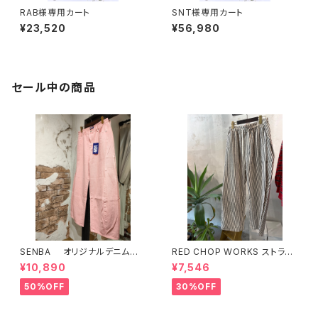
RAB様専用カート
SNT様専用カート
¥23,520
¥56,980
セール中の商品
SENBA オリジナルデニム
RED CHOP WORKS ストライ
ピンク
プ柄パンツ 【36352581】
¥10,890
¥7,546
50%OFF
30%OFF