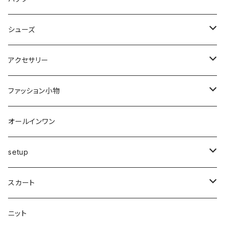
裏起毛
フレアー
サマーニット
オールインワン
カーデ・ベスト
パンツ
ショルダー
シューズ
プリーツ
ベスト
スウェット
その他
セットアップ
その他
デニム
クラッチ
ブーツ
アクセサリー
マーメイド
ジョガー
ベスト
ニットトップス
変形
スカート
スパッツ・レギンス・タイツ
カゴbag
スニーカー
ピアス・イヤリング
ファッション小物
ショートパンツ
異素材
ピアス
ベスト
ベスト
ロングコート
ハイウエスト
肩掛け
パンプス
リング
帽子
オールインワン
カーゴ
カシミヤ
リング
変形
ニット
カーディガン
ワイド
clear
サンダル
ブレス・アンクレット
巻き物
setup
カーディガン付き
キャミワンピース
ロングシャツ
ニット
デザインbag
ネックレス
ソックス
Top's
スカート
カーディガン
タートルネック
ロング
フェザーダウン
スキニー
エコ
ヘアーピン
財布
スカート
スリット
ニット