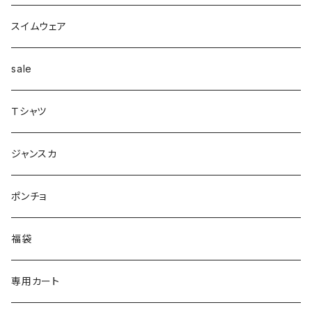
配色
Tシャツマキシ
ダウン
テーパード
ヘアーゴム
ベルト
pants
ジャンク
スイムウェア
ボンディング
シャツ
コート
配色
イヤカフ
sale
シアー
カットソー
woolコート
リブ
Ｔシャツ
パイピング
リブ
カシュクール
フェイクレザー
スウェット
ジャンスカ
ノースリーブ
ノースリーブ
ボア
ダンボール
ポンチョ
ポンチョ
スリット
トレンチコート
バルーン
福袋
ドッキング
フラワー柄
シャツ
サテン
専用カート