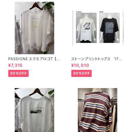
PASSIONE スクエアロゴT 【6
ストーンプリントトップス 176
26938】
34
¥7,315
¥10,010
30%OFF
30%OFF