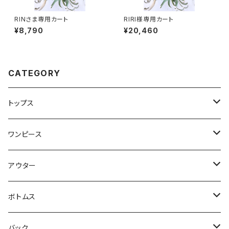
RINさま専用カート
RIRI様専用カート
¥8,790
¥20,460
CATEGORY
トップス
Tシャツ・カットソー
ワンピース
キャミソール・タンクトップ
ミニ
アウター
シャツ・ブラウス
ヒザ丈
ジャケット
ボトムス
中綿
パーカー・トレーナー
マキシ丈
ブルゾン
スカート
バック