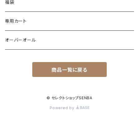
ポンチョ
スリット
トレンチコート
バルーン
福袋
ドッキング
フラワー柄
シャツ
サテン
専用カート
異素材
配色
Gジャン
レザー
オーバーオール
シャツ
バックデザイン
エコファー
カーゴ
商品一覧に戻る
裏起毛
裏起毛
異素材
ワッフル
ドッキング
配色
© セレクトショップSENBA
Powered by
メッシュ
ジャンバースカート
キルティング
ダンボール素材
ティアード
wool