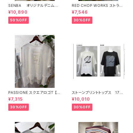
SENBA オリジナルデニム
RED CHOP WORKS ストライ
ピンク
プ柄パンツ 【36352581】
¥10,890
¥7,546
50%OFF
30%OFF
PASSIONE スクエアロゴT 【6
ストーンプリントトップス 176
26938】
34
¥7,315
¥10,010
30%OFF
30%OFF