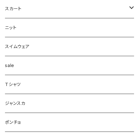
カーディガン付き
キャミワンピース
ロングシャツ
ニット
デザインbag
ネックレス
ソックス
Top's
スカート
カーディガン
タートルネック
ロング
フェザーダウン
スキニー
エコ
ヘアーピン
財布
スカート
スリット
ニット
配色
Tシャツマキシ
ダウン
テーパード
ヘアーゴム
ベルト
pants
ジャンク
スイムウェア
ボンディング
シャツ
コート
配色
イヤカフ
sale
シアー
カットソー
woolコート
リブ
Ｔシャツ
パイピング
リブ
カシュクール
フェイクレザー
スウェット
ジャンスカ
ノースリーブ
ノースリーブ
ボア
ダンボール
ポンチョ