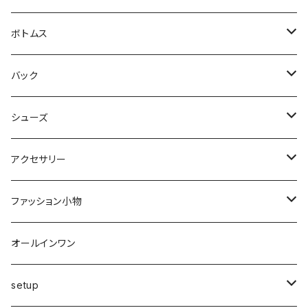
シャツ・ブラウス
ヒザ丈
ジャケット
ボトムス
中綿
パーカー・トレーナー
マキシ丈
ブルゾン
スカート
バック
裏起毛
フレアー
サマーニット
オールインワン
カーデ・ベスト
パンツ
ショルダー
シューズ
プリーツ
ベスト
スウェット
その他
セットアップ
その他
デニム
クラッチ
ブーツ
アクセサリー
マーメイド
ジョガー
ベスト
ニットトップス
変形
スカート
スパッツ・レギンス・タイツ
カゴbag
スニーカー
ピアス・イヤリング
ファッション小物
ショートパンツ
異素材
ピアス
ベスト
ベスト
ロングコート
ハイウエスト
肩掛け
パンプス
リング
帽子
オールインワン
カーゴ
カシミヤ
リング
変形
ニット
カーディガン
ワイド
clear
サンダル
ブレス・アンクレット
巻き物
setup