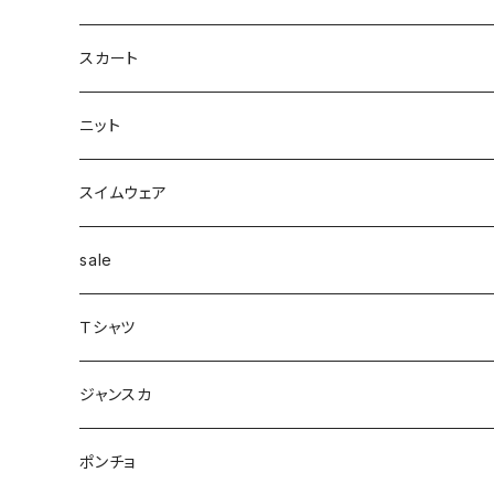
カーディガン付き
キャミワンピース
ロングシャツ
ニット
デザインbag
ネックレス
ソックス
Top's
スカート
カーディガン
タートルネック
ロング
フェザーダウン
スキニー
エコ
ヘアーピン
財布
スカート
スリット
ニット
配色
Tシャツマキシ
ダウン
テーパード
ヘアーゴム
ベルト
pants
ジャンク
スイムウェア
ボンディング
シャツ
コート
配色
イヤカフ
sale
シアー
カットソー
woolコート
リブ
Ｔシャツ
パイピング
リブ
カシュクール
フェイクレザー
スウェット
ジャンスカ
ノースリーブ
ノースリーブ
ボア
ダンボール
ポンチョ