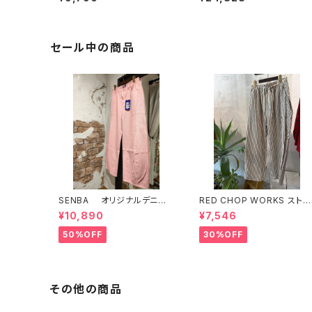
セール中の商品
SENBA オリジナルデニ
RED CHOP WORKS ストラ
ム ピンク
イプ柄パンツ 【36352581】
¥10,890
¥7,546
50%OFF
30%OFF
その他の商品