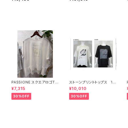
PASSIONE スクエアロゴT
ストーンプリントトップス 17
【626938】
634
¥7,315
¥10,010
30%OFF
30%OFF