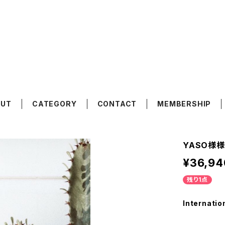
OUT
CATEGORY
CONTACT
MEMBERSHIP
YASO様
¥36,94
残り1点
Internatio