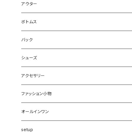
キャミソール・タンクトップ
ミニ
アウター
シャツ・ブラウス
ヒザ丈
ジャケット
ボトムス
中綿
パーカー・トレーナー
マキシ丈
ブルゾン
スカート
バック
裏起毛
フレアー
サマーニット
オールインワン
カーデ・ベスト
パンツ
ショルダー
シューズ
プリーツ
ベスト
スウェット
その他
セットアップ
その他
デニム
クラッチ
ブーツ
アクセサリー
マーメイド
ジョガー
ベスト
ニットトップス
変形
スカート
スパッツ・レギンス・タイツ
カゴbag
スニーカー
ピアス・イヤリング
ファッション小物
ショートパンツ
異素材
ピアス
ベスト
ベスト
ロングコート
ハイウエスト
肩掛け
パンプス
リング
帽子
オールインワン
カーゴ
カシミヤ
リング
変形
ニット
カーディガン
ワイド
clear
サンダル
ブレス・アンクレット
巻き物
setup