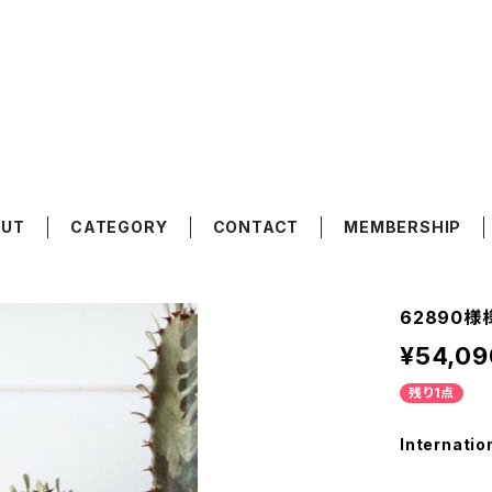
OUT
CATEGORY
CONTACT
MEMBERSHIP
62890
¥54,09
残り1点
Internatio