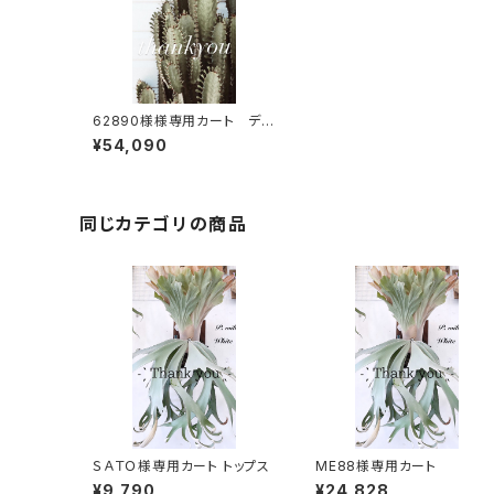
62890様様専用カート デニ
ム
¥54,090
同じカテゴリの商品
ＳＡＴＯ様専用カート トップス
ME88様専用カート
¥9,790
¥24,828