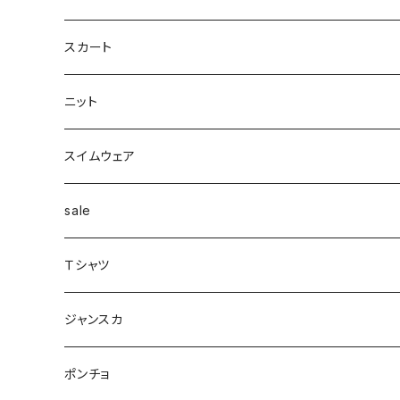
カーディガン付き
キャミワンピース
ロングシャツ
ニット
デザインbag
ネックレス
ソックス
Top's
スカート
カーディガン
タートルネック
ロング
フェザーダウン
スキニー
エコ
ヘアーピン
財布
スカート
スリット
ニット
配色
Tシャツマキシ
ダウン
テーパード
ヘアーゴム
ベルト
pants
ジャンク
スイムウェア
ボンディング
シャツ
コート
配色
イヤカフ
sale
シアー
カットソー
woolコート
リブ
Ｔシャツ
パイピング
リブ
カシュクール
フェイクレザー
スウェット
ジャンスカ
ノースリーブ
ノースリーブ
ボア
ダンボール
ポンチョ