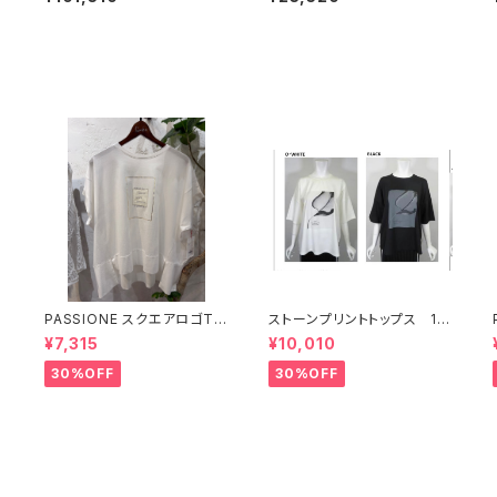
PASSIONE スクエアロゴT
ストーンプリントトップス 17
【626938】
634
¥7,315
¥10,010
30%OFF
30%OFF