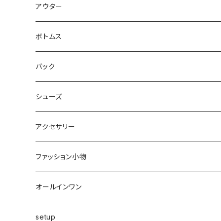
キャミソール・タンクトップ
ミニ
アウター
シャツ・ブラウス
ヒザ丈
ジャケット
ボトムス
中綿
パーカー・トレーナー
マキシ丈
ブルゾン
スカート
バック
裏起毛
フレアー
サマーニット
オールインワン
カーデ・ベスト
パンツ
ショルダー
シューズ
プリーツ
ベスト
スウェット
その他
セットアップ
その他
デニム
クラッチ
ブーツ
アクセサリー
マーメイド
ジョガー
ベスト
ニットトップス
変形
スカート
スパッツ・レギンス・タイツ
カゴbag
スニーカー
ピアス・イヤリング
ファッション小物
ショートパンツ
異素材
ピアス
ベスト
ベスト
ロングコート
ハイウエスト
肩掛け
パンプス
リング
帽子
オールインワン
カーゴ
カシミヤ
リング
変形
ニット
カーディガン
ワイド
clear
サンダル
ブレス・アンクレット
巻き物
setup