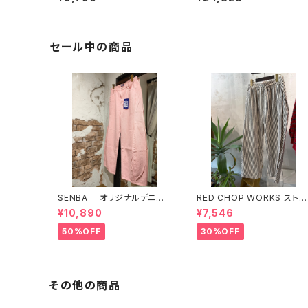
セール中の商品
SENBA オリジナルデニ
RED CHOP WORKS ストラ
ム ピンク
イプ柄パンツ 【36352581】
¥10,890
¥7,546
50%OFF
30%OFF
その他の商品