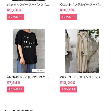
siro タックイージーパンツ 【R6
ウエストぺプラムイージーパン
13211】
ツ 77727
¥9,086
¥10,780
30%OFF
30%OFF
ANNAKERRY ドルマンロゴブラ
PRIORITY デザインベルトパン
ウス 【27262705】
ツ 【P61060AI】
¥7,546
¥13,200
30%OFF
20%OFF