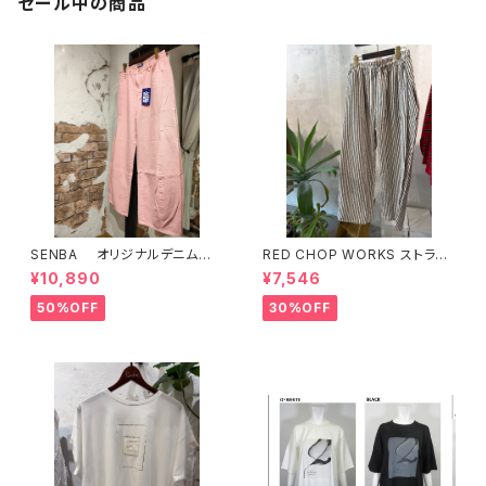
セール中の商品
SENBA オリジナルデニム
RED CHOP WORKS ストライ
ピンク
プ柄パンツ 【36352581】
¥10,890
¥7,546
50%OFF
30%OFF