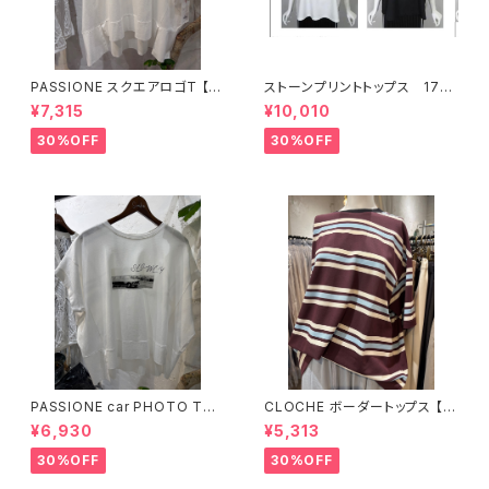
PASSIONE スクエアロゴT 【6
ストーンプリントトップス 176
26938】
34
¥7,315
¥10,010
30%OFF
30%OFF
PASSIONE car PHOTO Tシ
CLOCHE ボーダートップス 【6
ャツ 【626939】
12-85776】
¥6,930
¥5,313
30%OFF
30%OFF