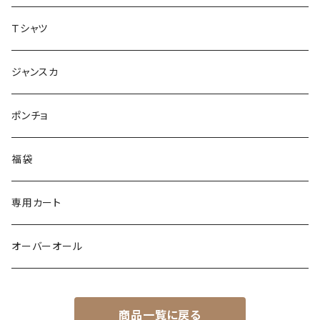
シアー
カットソー
woolコート
リブ
Ｔシャツ
パイピング
リブ
カシュクール
フェイクレザー
スウェット
ジャンスカ
ノースリーブ
ノースリーブ
ボア
ダンボール
ポンチョ
ポンチョ
スリット
トレンチコート
バルーン
福袋
ドッキング
フラワー柄
シャツ
サテン
専用カート
異素材
配色
Gジャン
レザー
オーバーオール
シャツ
バックデザイン
エコファー
カーゴ
商品一覧に戻る