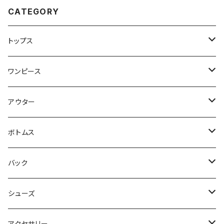
CATEGORY
トップス
Tシャツ・カットソー
ワンピース
キャミソール・タンクトップ
ミニ
アウター
シャツ・ブラウス
ヒザ丈
ジャケット
ボトムス
中綿
パーカー・トレーナー
マキシ丈
ブルゾン
スカート
バック
裏起毛
フレアー
サマーニット
オールインワン
カーデ・ベスト
パンツ
ショルダー
シューズ
プリーツ
ベスト
スウェット
その他
セットアップ
その他
デニム
クラッチ
ブーツ
アクセサリー