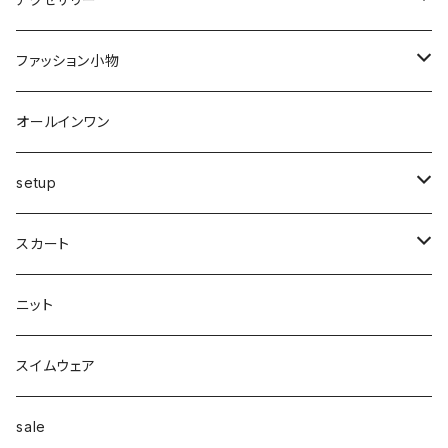
マーメイド
ジョガー
ベスト
ニットトップス
変形
スカート
スパッツ・レギンス・タイツ
カゴbag
スニーカー
ピアス・イヤリング
ファッション小物
ショートパンツ
異素材
ピアス
ベスト
ベスト
ロングコート
ハイウエスト
肩掛け
パンプス
リング
帽子
オールインワン
カーゴ
カシミヤ
リング
変形
ニット
カーディガン
ワイド
clear
サンダル
ブレス・アンクレット
巻き物
setup
カーディガン付き
キャミワンピース
ロングシャツ
ニット
デザインbag
ネックレス
ソックス
Top's
スカート
カーディガン
タートルネック
ロング
フェザーダウン
スキニー
エコ
ヘアーピン
財布
スカート
スリット
ニット
配色
Tシャツマキシ
ダウン
テーパード
ヘアーゴム
ベルト
pants
ジャンク
スイムウェア
ボンディング
シャツ
コート
配色
イヤカフ
sale