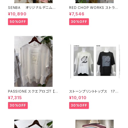
SENBA オリジナルデニム
RED CHOP WORKS ストライ
ピンク
プ柄パンツ 【36352581】
¥10,890
¥7,546
50%OFF
30%OFF
PASSIONE スクエアロゴT 【6
ストーンプリントトップス 176
26938】
34
¥7,315
¥10,010
30%OFF
30%OFF