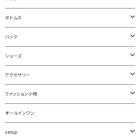
シャツ・ブラウス
ヒザ丈
ジャケット
ボトムス
中綿
パーカー・トレーナー
マキシ丈
ブルゾン
スカート
バック
裏起毛
フレアー
サマーニット
オールインワン
カーデ・ベスト
パンツ
ショルダー
シューズ
プリーツ
ベスト
スウェット
その他
セットアップ
その他
デニム
クラッチ
ブーツ
アクセサリー
マーメイド
ジョガー
ベスト
ニットトップス
変形
スカート
スパッツ・レギンス・タイツ
カゴbag
スニーカー
ピアス・イヤリング
ファッション小物
ショートパンツ
異素材
ピアス
ベスト
ベスト
ロングコート
ハイウエスト
肩掛け
パンプス
リング
帽子
オールインワン
カーゴ
カシミヤ
リング
変形
ニット
カーディガン
ワイド
clear
サンダル
ブレス・アンクレット
巻き物
setup