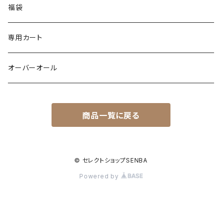
ポンチョ
スリット
トレンチコート
バルーン
福袋
ドッキング
フラワー柄
シャツ
サテン
専用カート
異素材
配色
Gジャン
レザー
オーバーオール
シャツ
バックデザイン
エコファー
カーゴ
商品一覧に戻る
裏起毛
裏起毛
異素材
ワッフル
ドッキング
配色
© セレクトショップSENBA
Powered by
メッシュ
ジャンバースカート
キルティング
ダンボール素材
ティアード
wool