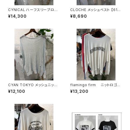
CYNICAL ハーフスリーブロゴ
CLOCHE メッシュベスト 【612-
ニットPO 【612-95049】
85528】
¥14,300
¥8,690
CYAN TOKYO メッシュニット
flamingo firm ニットロゴロ
【601461】
ンＴ 【520100-1】
¥12,100
¥13,200