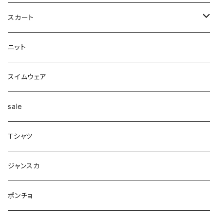
カーディガン付き
キャミワンピース
ロングシャツ
ニット
デザインbag
ネックレス
ソックス
Top's
スカート
カーディガン
タートルネック
ロング
フェザーダウン
スキニー
エコ
ヘアーピン
財布
スカート
スリット
ニット
配色
Tシャツマキシ
ダウン
テーパード
ヘアーゴム
ベルト
pants
ジャンク
スイムウェア
ボンディング
シャツ
コート
配色
イヤカフ
sale
シアー
カットソー
woolコート
リブ
Ｔシャツ
パイピング
リブ
カシュクール
フェイクレザー
スウェット
ジャンスカ
ノースリーブ
ノースリーブ
ボア
ダンボール
ポンチョ