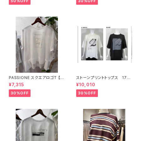
50%OFF
30%OFF
PASSIONE スクエアロゴT 【6
ストーンプリントトップス 176
26938】
34
¥7,315
¥10,010
30%OFF
30%OFF