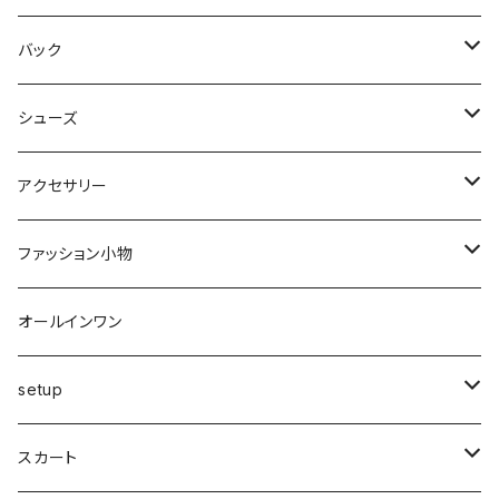
中綿
パーカー・トレーナー
マキシ丈
ブルゾン
スカート
バック
裏起毛
フレアー
サマーニット
オールインワン
カーデ・ベスト
パンツ
ショルダー
シューズ
プリーツ
ベスト
スウェット
その他
セットアップ
その他
デニム
クラッチ
ブーツ
アクセサリー
マーメイド
ジョガー
ベスト
ニットトップス
変形
スカート
スパッツ・レギンス・タイツ
カゴbag
スニーカー
ピアス・イヤリング
ファッション小物
ショートパンツ
異素材
ピアス
ベスト
ベスト
ロングコート
ハイウエスト
肩掛け
パンプス
リング
帽子
オールインワン
カーゴ
カシミヤ
リング
変形
ニット
カーディガン
ワイド
clear
サンダル
ブレス・アンクレット
巻き物
setup
カーディガン付き
キャミワンピース
ロングシャツ
ニット
デザインbag
ネックレス
ソックス
Top's
スカート