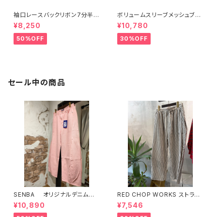
袖口レースバックリボン7分半袖
ボリュームスリーブメッシュブル
シャツ 17115
ゾン 47813
¥8,250
¥10,780
50%OFF
30%OFF
セール中の商品
SENBA オリジナルデニム
RED CHOP WORKS ストライ
ピンク
プ柄パンツ 【36352581】
¥10,890
¥7,546