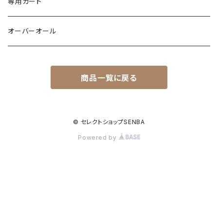
ドッキング
フラワー柄
シャツ
サテン
専用カート
異素材
配色
Gジャン
レザー
オーバーオール
シャツ
バックデザイン
エコファー
カーゴ
商品一覧に戻る
裏起毛
裏起毛
異素材
ワッフル
ドッキング
配色
© セレクトショップSENBA
Powered by
メッシュ
ジャンバースカート
キルティング
ダンボール素材
ティアード
wool
フード
異素材
ダンボール素材