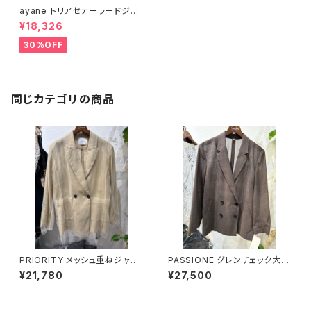
ayane トリアセテーラードジャ
ケット 【826508】ブラック
¥18,326
30%OFF
同じカテゴリの商品
PRIORITY メッシュ重ねジャケ
PASSIONE グレンチェック大人
ット 【P51111HW】
シアーダブルジャケット 【6164
¥21,780
¥27,500
33】