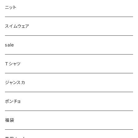
カーディガン
タートルネック
ロング
フェザーダウン
スキニー
エコ
ヘアーピン
財布
スカート
スリット
ニット
配色
Tシャツマキシ
ダウン
テーパード
ヘアーゴム
ベルト
pants
ジャンク
スイムウェア
ボンディング
シャツ
コート
配色
イヤカフ
sale
シアー
カットソー
woolコート
リブ
Ｔシャツ
パイピング
リブ
カシュクール
フェイクレザー
スウェット
ジャンスカ
ノースリーブ
ノースリーブ
ボア
ダンボール
ポンチョ
ポンチョ
スリット
トレンチコート
バルーン
福袋