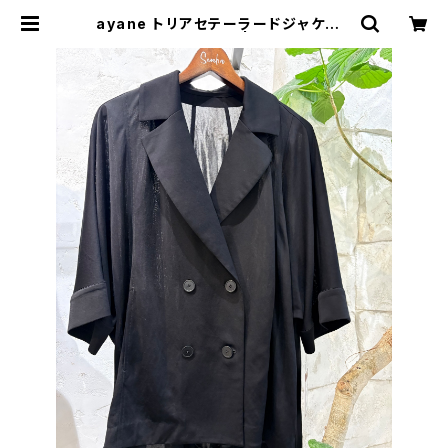
ayane トリアセテーラードジャケット
【826508】ブラック | セレクトショッ
プSENBA