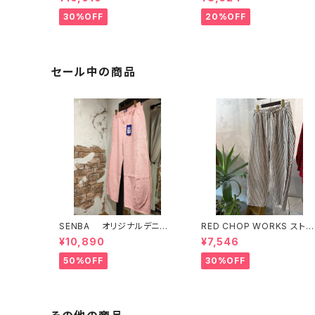
30%OFF
20%OFF
セール中の商品
SENBA オリジナルデニ
RED CHOP WORKS ストラ
ム ピンク
イプ柄パンツ 【36352581】
¥10,890
¥7,546
50%OFF
30%OFF