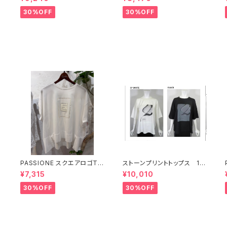
30%OFF
30%OFF
PASSIONE スクエアロゴT
ストーンプリントトップス 17
【626938】
634
¥7,315
¥10,010
30%OFF
30%OFF