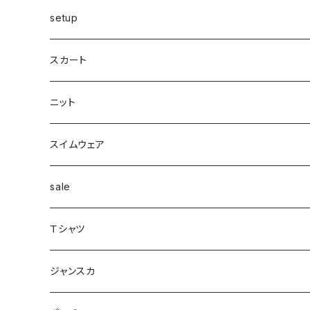
カーゴ
カシミヤ
リング
変形
ニット
カーディガン
ワイド
clear
サンダル
ブレス・アンクレット
巻き物
setup
カーディガン付き
キャミワンピース
ロングシャツ
ニット
デザインbag
ネックレス
ソックス
Top's
スカート
カーディガン
タートルネック
ロング
フェザーダウン
スキニー
エコ
ヘアーピン
財布
スカート
スリット
ニット
配色
Tシャツマキシ
ダウン
テーパード
ヘアーゴム
ベルト
pants
ジャンク
スイムウェア
ボンディング
シャツ
コート
配色
イヤカフ
sale
シアー
カットソー
woolコート
リブ
Ｔシャツ
パイピング
リブ
カシュクール
フェイクレザー
スウェット
ジャンスカ