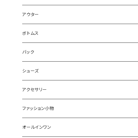
キャミソール・タンクトップ
ミニ
アウター
シャツ・ブラウス
ヒザ丈
ジャケット
ボトムス
中綿
パーカー・トレーナー
マキシ丈
ブルゾン
スカート
バック
裏起毛
フレアー
サマーニット
オールインワン
カーデ・ベスト
パンツ
ショルダー
シューズ
プリーツ
ベスト
スウェット
その他
セットアップ
その他
デニム
クラッチ
ブーツ
アクセサリー
マーメイド
ジョガー
ベスト
ニットトップス
変形
スカート
スパッツ・レギンス・タイツ
カゴbag
スニーカー
ピアス・イヤリング
ファッション小物
ショートパンツ
異素材
ピアス
ベスト
ベスト
ロングコート
ハイウエスト
肩掛け
パンプス
リング
帽子
オールインワン