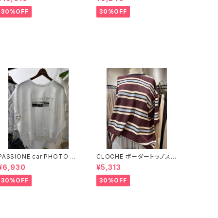
30%OFF
30%OFF
PASSIONE car PHOTO T
CLOCHE ボーダートップス
シャツ 【626939】
【612-85776】
¥6,930
¥5,313
30%OFF
30%OFF