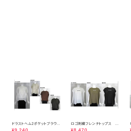
ドラストヘム2ポケットブラウ
ロゴ刺繍フレンチトップス 1
ス 17896
7615
¥9,240
¥8,470