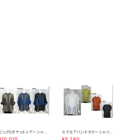
ビッグ2ポケットシアーシャ
スクエアバンドカラーシャツ
ツ 17673
17790
¥10,010
¥9,240