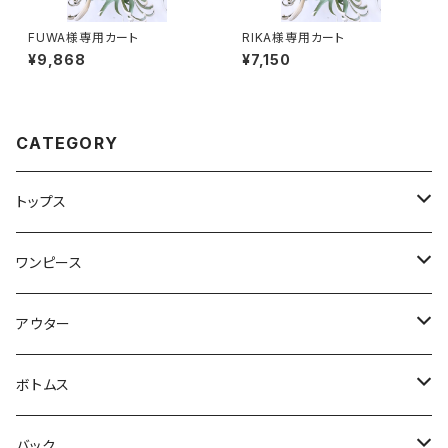
FUWA様専用カート
RIKA様専用カート
¥9,868
¥7,150
CATEGORY
トップス
Tシャツ・カットソー
ワンピース
キャミソール・タンクトップ
ミニ
アウター
シャツ・ブラウス
ヒザ丈
ジャケット
ボトムス
中綿
パーカー・トレーナー
マキシ丈
ブルゾン
スカート
バック