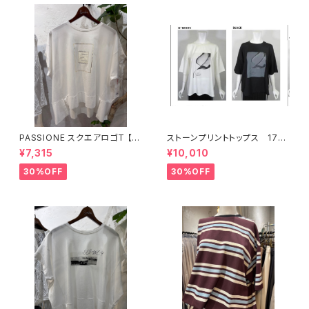
PASSIONE スクエアロゴT 【6
ストーンプリントトップス 176
26938】
34
¥7,315
¥10,010
30%OFF
30%OFF