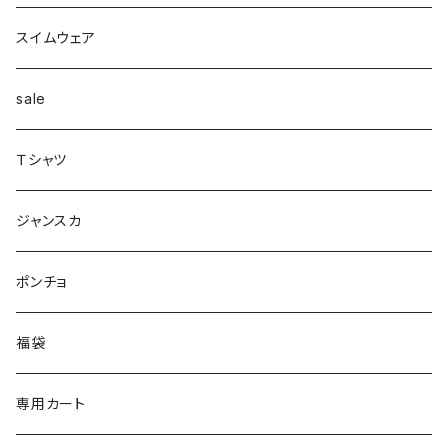
配色
Tシャツマキシ
ダウン
テーパード
ヘアーゴム
ベルト
pants
ジャンク
スイムウェア
ボンディング
シャツ
コート
配色
イヤカフ
sale
シアー
カットソー
woolコート
リブ
Ｔシャツ
パイピング
リブ
カシュクール
フェイクレザー
スウェット
ジャンスカ
ノースリーブ
ノースリーブ
ボア
ダンボール
ポンチョ
ポンチョ
スリット
トレンチコート
バルーン
福袋
ドッキング
フラワー柄
シャツ
サテン
専用カート