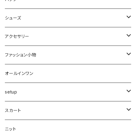
裏起毛
フレアー
サマーニット
オールインワン
カーデ・ベスト
パンツ
ショルダー
シューズ
プリーツ
ベスト
スウェット
その他
セットアップ
その他
デニム
クラッチ
ブーツ
アクセサリー
マーメイド
ジョガー
ベスト
ニットトップス
変形
スカート
スパッツ・レギンス・タイツ
カゴbag
スニーカー
ピアス・イヤリング
ファッション小物
ショートパンツ
異素材
ピアス
ベスト
ベスト
ロングコート
ハイウエスト
肩掛け
パンプス
リング
帽子
オールインワン
カーゴ
カシミヤ
リング
変形
ニット
カーディガン
ワイド
clear
サンダル
ブレス・アンクレット
巻き物
setup
カーディガン付き
キャミワンピース
ロングシャツ
ニット
デザインbag
ネックレス
ソックス
Top's
スカート
カーディガン
タートルネック
ロング
フェザーダウン
スキニー
エコ
ヘアーピン
財布
スカート
スリット
ニット