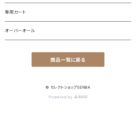
ドッキング
フラワー柄
シャツ
サテン
専用カート
異素材
配色
Gジャン
レザー
オーバーオール
シャツ
バックデザイン
エコファー
カーゴ
商品一覧に戻る
裏起毛
裏起毛
異素材
ワッフル
ドッキング
配色
© セレクトショップSENBA
Powered by
メッシュ
ジャンバースカート
キルティング
ダンボール素材
ティアード
wool