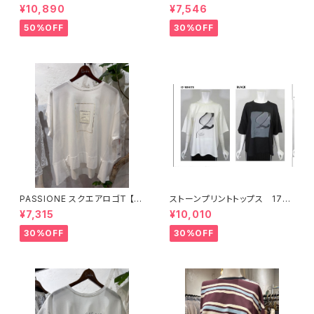
ピンク
プ柄パンツ 【36352581】
¥10,890
¥7,546
50%OFF
30%OFF
PASSIONE スクエアロゴT 【6
ストーンプリントトップス 176
26938】
34
¥7,315
¥10,010
30%OFF
30%OFF