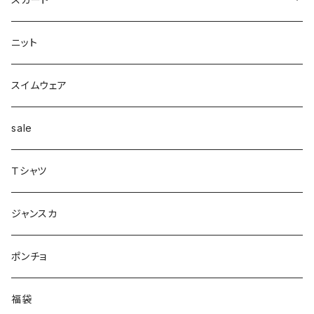
カーディガン
タートルネック
ロング
フェザーダウン
スキニー
エコ
ヘアーピン
財布
スカート
スリット
ニット
配色
Tシャツマキシ
ダウン
テーパード
ヘアーゴム
ベルト
pants
ジャンク
スイムウェア
ボンディング
シャツ
コート
配色
イヤカフ
sale
シアー
カットソー
woolコート
リブ
Ｔシャツ
パイピング
リブ
カシュクール
フェイクレザー
スウェット
ジャンスカ
ノースリーブ
ノースリーブ
ボア
ダンボール
ポンチョ
ポンチョ
スリット
トレンチコート
バルーン
福袋