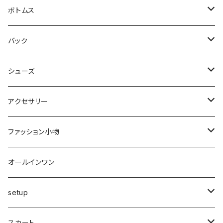
シャツ・ブラウス
ヒザ丈
ジャケット
ボトムス
中綿
パーカー・トレーナー
マキシ丈
ブルゾン
スカート
バック
裏起毛
フレアー
サマーニット
オールインワン
カーデ・ベスト
パンツ
ショルダー
シューズ
プリーツ
ベスト
スウェット
その他
セットアップ
その他
デニム
クラッチ
ブーツ
アクセサリー
マーメイド
ジョガー
ベスト
ニットトップス
変形
スカート
スパッツ・レギンス・タイツ
カゴbag
スニーカー
ピアス・イヤリング
ファッション小物
ショートパンツ
異素材
ピアス
ベスト
ベスト
ロングコート
ハイウエスト
肩掛け
パンプス
リング
帽子
オールインワン
カーゴ
カシミヤ
リング
変形
ニット
カーディガン
ワイド
clear
サンダル
ブレス・アンクレット
巻き物
setup
カーディガン付き
キャミワンピース
ロングシャツ
ニット
デザインbag
ネックレス
ソックス
Top's
スカート