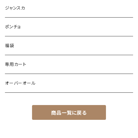
パイピング
リブ
カシュクール
フェイクレザー
スウェット
ジャンスカ
ノースリーブ
ノースリーブ
ボア
ダンボール
ポンチョ
ポンチョ
スリット
トレンチコート
バルーン
福袋
ドッキング
フラワー柄
シャツ
サテン
専用カート
異素材
配色
Gジャン
レザー
オーバーオール
シャツ
バックデザイン
エコファー
カーゴ
商品一覧に戻る
裏起毛
裏起毛
異素材