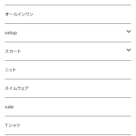
ショートパンツ
異素材
ピアス
ベスト
ベスト
ロングコート
ハイウエスト
肩掛け
パンプス
リング
帽子
オールインワン
カーゴ
カシミヤ
リング
変形
ニット
カーディガン
ワイド
clear
サンダル
ブレス・アンクレット
巻き物
setup
カーディガン付き
キャミワンピース
ロングシャツ
ニット
デザインbag
ネックレス
ソックス
Top's
スカート
カーディガン
タートルネック
ロング
フェザーダウン
スキニー
エコ
ヘアーピン
財布
スカート
スリット
ニット
配色
Tシャツマキシ
ダウン
テーパード
ヘアーゴム
ベルト
pants
ジャンク
スイムウェア
ボンディング
シャツ
コート
配色
イヤカフ
sale
シアー
カットソー
woolコート
リブ
Ｔシャツ