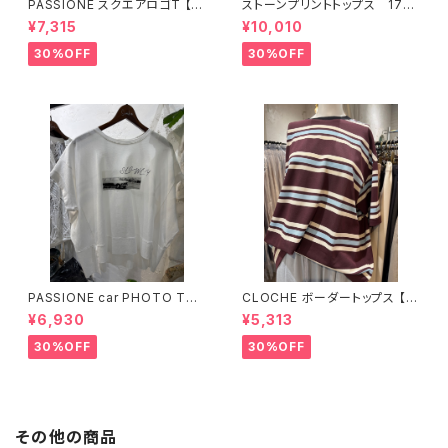
PASSIONE スクエアロゴT 【6
ストーンプリントトップス 176
26938】
34
¥7,315
¥10,010
30%OFF
30%OFF
PASSIONE car PHOTO Tシ
CLOCHE ボーダートップス 【6
ャツ 【626939】
12-85776】
¥6,930
¥5,313
30%OFF
30%OFF
その他の商品