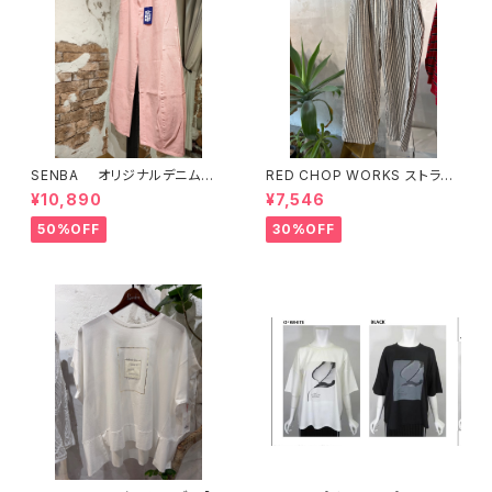
SENBA オリジナルデニム
RED CHOP WORKS ストライ
ピンク
プ柄パンツ 【36352581】
¥10,890
¥7,546
50%OFF
30%OFF