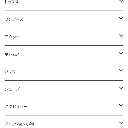
トップス
Tシャツ・カットソー
ワンピース
キャミソール・タンクトップ
ミニ
アウター
シャツ・ブラウス
ヒザ丈
ジャケット
ボトムス
中綿
パーカー・トレーナー
マキシ丈
ブルゾン
スカート
バック
裏起毛
フレアー
サマーニット
オールインワン
カーデ・ベスト
パンツ
ショルダー
シューズ
プリーツ
ベスト
スウェット
その他
セットアップ
その他
デニム
クラッチ
ブーツ
アクセサリー
マーメイド
ジョガー
ベスト
ニットトップス
変形
スカート
スパッツ・レギンス・タイツ
カゴbag
スニーカー
ピアス・イヤリング
ファッション小物