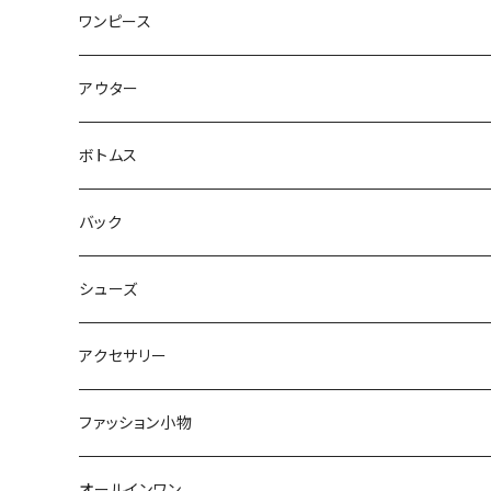
Tシャツ・カットソー
ワンピース
キャミソール・タンクトップ
ミニ
アウター
シャツ・ブラウス
ヒザ丈
ジャケット
ボトムス
中綿
パーカー・トレーナー
マキシ丈
ブルゾン
スカート
バック
裏起毛
フレアー
サマーニット
オールインワン
カーデ・ベスト
パンツ
ショルダー
シューズ
プリーツ
ベスト
スウェット
その他
セットアップ
その他
デニム
クラッチ
ブーツ
アクセサリー
マーメイド
ジョガー
ベスト
ニットトップス
変形
スカート
スパッツ・レギンス・タイツ
カゴbag
スニーカー
ピアス・イヤリング
ファッション小物
ショートパンツ
異素材
ピアス
ベスト
ベスト
ロングコート
ハイウエスト
肩掛け
パンプス
リング
帽子
オールインワン