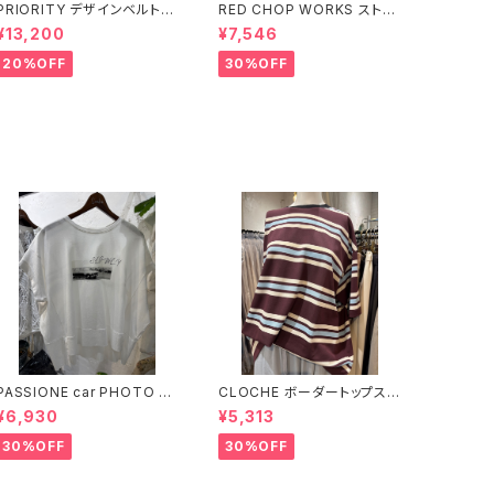
PRIORITY デザインベルトパ
RED CHOP WORKS ストラ
ンツ 【P61060AI】
イプ柄パンツ 【36352581】
¥13,200
¥7,546
20%OFF
30%OFF
PASSIONE car PHOTO T
CLOCHE ボーダートップス
シャツ 【626939】
【612-85776】
¥6,930
¥5,313
30%OFF
30%OFF