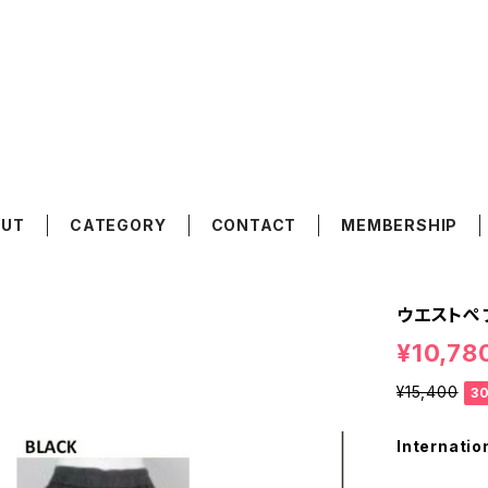
OUT
CATEGORY
CONTACT
MEMBERSHIP
ウエストぺ
¥10,78
¥15,400
3
Internatio