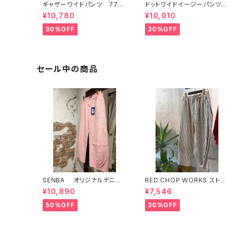
ギャザーワイドパンツ 7771
ドットワイドイージーパン
6
77848
¥10,780
¥10,010
30%OFF
30%OFF
セール中の商品
SENBA オリジナルデニ
RED CHOP WORKS ストラ
ム ピンク
イプ柄パンツ 【36352581】
¥10,890
¥7,546
50%OFF
30%OFF