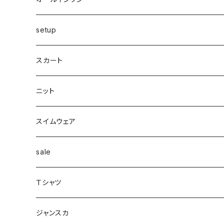
カーゴ
カシミヤ
リング
変形
ニット
カーディガン
ワイド
clear
サンダル
ブレス・アンクレット
巻き物
setup
カーディガン付き
キャミワンピース
ロングシャツ
ニット
デザインbag
ネックレス
ソックス
Top's
スカート
カーディガン
タートルネック
ロング
フェザーダウン
スキニー
エコ
ヘアーピン
財布
スカート
スリット
ニット
配色
Tシャツマキシ
ダウン
テーパード
ヘアーゴム
ベルト
pants
ジャンク
スイムウェア
ボンディング
シャツ
コート
配色
イヤカフ
sale
シアー
カットソー
woolコート
リブ
Ｔシャツ
パイピング
リブ
カシュクール
フェイクレザー
スウェット
ジャンスカ