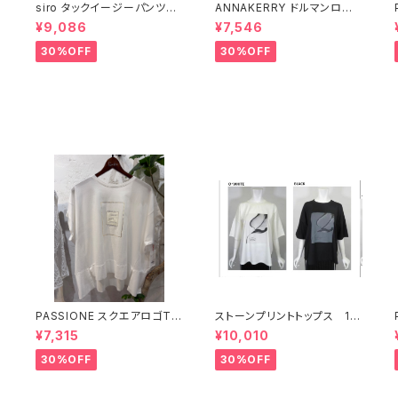
ツ
siro タックイージーパンツ
ANNAKERRY ドルマンロゴ
【R613211】
ブラウス 【27262705】
¥9,086
¥7,546
30%OFF
30%OFF
PASSIONE スクエアロゴT
ストーンプリントトップス 17
【626938】
634
¥7,315
¥10,010
30%OFF
30%OFF