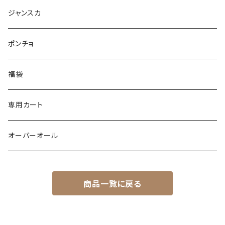
パイピング
リブ
カシュクール
フェイクレザー
スウェット
ジャンスカ
ノースリーブ
ノースリーブ
ボア
ダンボール
ポンチョ
ポンチョ
スリット
トレンチコート
バルーン
福袋
ドッキング
フラワー柄
シャツ
サテン
専用カート
異素材
配色
Gジャン
レザー
オーバーオール
シャツ
バックデザイン
エコファー
カーゴ
商品一覧に戻る
裏起毛
裏起毛
異素材