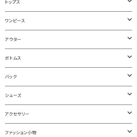
トップス
Tシャツ・カットソー
ワンピース
キャミソール・タンクトップ
ミニ
アウター
シャツ・ブラウス
ヒザ丈
ジャケット
ボトムス
中綿
パーカー・トレーナー
マキシ丈
ブルゾン
スカート
バック
裏起毛
フレアー
サマーニット
オールインワン
カーデ・ベスト
パンツ
ショルダー
シューズ
プリーツ
ベスト
スウェット
その他
セットアップ
その他
デニム
クラッチ
ブーツ
アクセサリー
マーメイド
ジョガー
ベスト
ニットトップス
変形
スカート
スパッツ・レギンス・タイツ
カゴbag
スニーカー
ピアス・イヤリング
ファッション小物