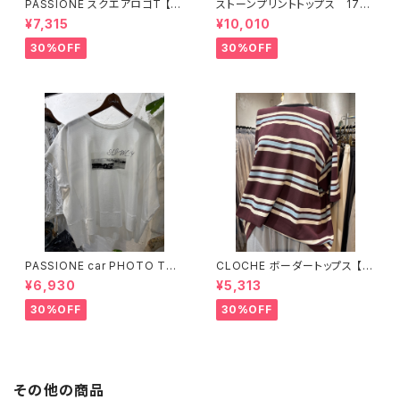
PASSIONE スクエアロゴT 【6
ストーンプリントトップス 176
26938】
34
¥7,315
¥10,010
30%OFF
30%OFF
PASSIONE car PHOTO Tシ
CLOCHE ボーダートップス 【6
ャツ 【626939】
12-85776】
¥6,930
¥5,313
30%OFF
30%OFF
その他の商品