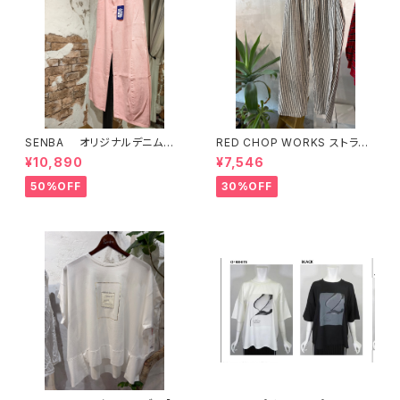
SENBA オリジナルデニム
RED CHOP WORKS ストライ
ピンク
プ柄パンツ 【36352581】
¥10,890
¥7,546
50%OFF
30%OFF