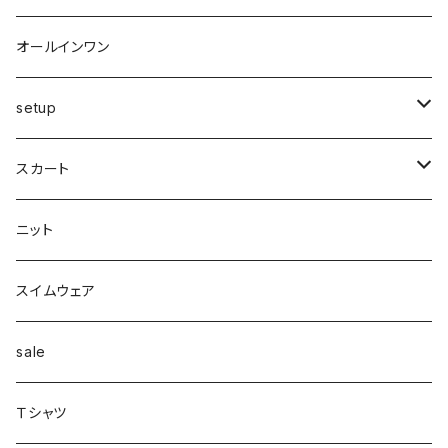
ショートパンツ
異素材
ピアス
ベスト
ベスト
ロングコート
ハイウエスト
肩掛け
パンプス
リング
帽子
オールインワン
カーゴ
カシミヤ
リング
変形
ニット
カーディガン
ワイド
clear
サンダル
ブレス・アンクレット
巻き物
setup
カーディガン付き
キャミワンピース
ロングシャツ
ニット
デザインbag
ネックレス
ソックス
Top's
スカート
カーディガン
タートルネック
ロング
フェザーダウン
スキニー
エコ
ヘアーピン
財布
スカート
スリット
ニット
配色
Tシャツマキシ
ダウン
テーパード
ヘアーゴム
ベルト
pants
ジャンク
スイムウェア
ボンディング
シャツ
コート
配色
イヤカフ
sale
シアー
カットソー
woolコート
リブ
Ｔシャツ