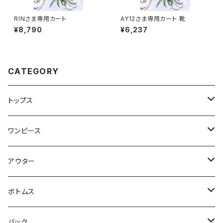
RINさま専用カート
AY12さま専用カート 靴
¥8,790
¥6,237
CATEGORY
トップス
Tシャツ・カットソー
ワンピース
キャミソール・タンクトップ
ミニ
アウター
シャツ・ブラウス
ヒザ丈
ジャケット
ボトムス
中綿
パーカー・トレーナー
マキシ丈
ブルゾン
スカート
バック