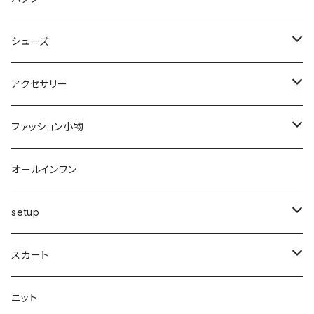
裏起毛
フレアー
サマーニット
オールインワン
カーデ・ベスト
パンツ
ショルダー
シューズ
プリーツ
ベスト
スウェット
その他
セットアップ
その他
デニム
クラッチ
ブーツ
アクセサリー
マーメイド
ジョガー
ベスト
ニットトップス
変形
スカート
スパッツ・レギンス・タイツ
カゴbag
スニーカー
ピアス・イヤリング
ファッション小物
ショートパンツ
異素材
ピアス
ベスト
ベスト
ロングコート
ハイウエスト
肩掛け
パンプス
リング
帽子
オールインワン
カーゴ
カシミヤ
リング
変形
ニット
カーディガン
ワイド
clear
サンダル
ブレス・アンクレット
巻き物
setup
カーディガン付き
キャミワンピース
ロングシャツ
ニット
デザインbag
ネックレス
ソックス
Top's
スカート
カーディガン
タートルネック
ロング
フェザーダウン
スキニー
エコ
ヘアーピン
財布
スカート
スリット
ニット