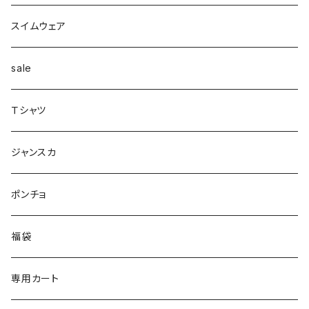
配色
Tシャツマキシ
ダウン
テーパード
ヘアーゴム
ベルト
pants
ジャンク
スイムウェア
ボンディング
シャツ
コート
配色
イヤカフ
sale
シアー
カットソー
woolコート
リブ
Ｔシャツ
パイピング
リブ
カシュクール
フェイクレザー
スウェット
ジャンスカ
ノースリーブ
ノースリーブ
ボア
ダンボール
ポンチョ
ポンチョ
スリット
トレンチコート
バルーン
福袋
ドッキング
フラワー柄
シャツ
サテン
専用カート