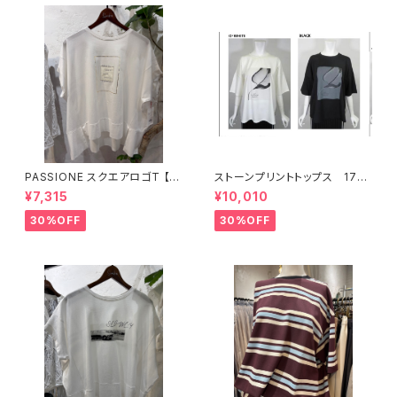
PASSIONE スクエアロゴT 【6
ストーンプリントトップス 176
26938】
34
¥7,315
¥10,010
30%OFF
30%OFF