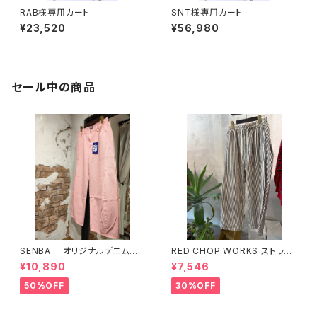
RAB様専用カート
SNT様専用カート
¥23,520
¥56,980
セール中の商品
SENBA オリジナルデニム
RED CHOP WORKS ストライ
ピンク
プ柄パンツ 【36352581】
¥10,890
¥7,546
50%OFF
30%OFF