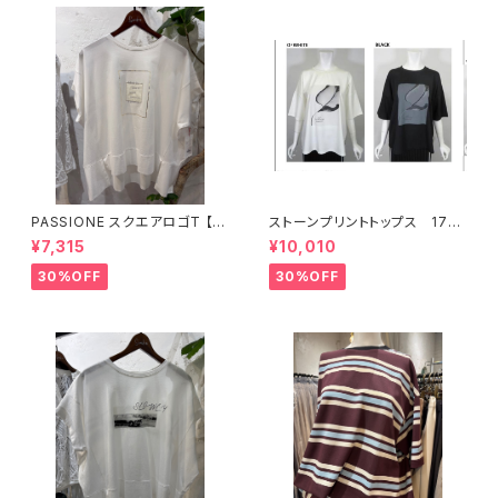
PASSIONE スクエアロゴT 【6
ストーンプリントトップス 176
26938】
34
¥7,315
¥10,010
30%OFF
30%OFF