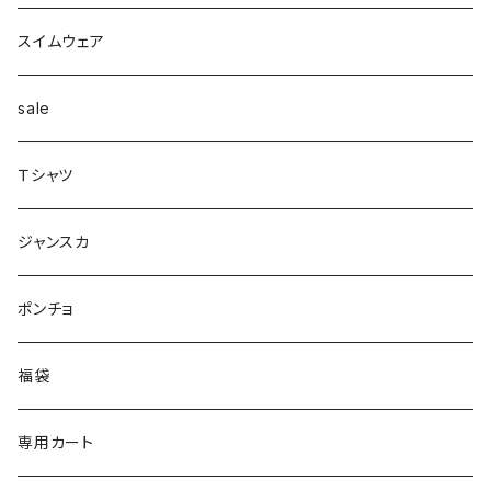
配色
Tシャツマキシ
ダウン
テーパード
ヘアーゴム
ベルト
pants
ジャンク
スイムウェア
ボンディング
シャツ
コート
配色
イヤカフ
sale
シアー
カットソー
woolコート
リブ
Ｔシャツ
パイピング
リブ
カシュクール
フェイクレザー
スウェット
ジャンスカ
ノースリーブ
ノースリーブ
ボア
ダンボール
ポンチョ
ポンチョ
スリット
トレンチコート
バルーン
福袋
ドッキング
フラワー柄
シャツ
サテン
専用カート