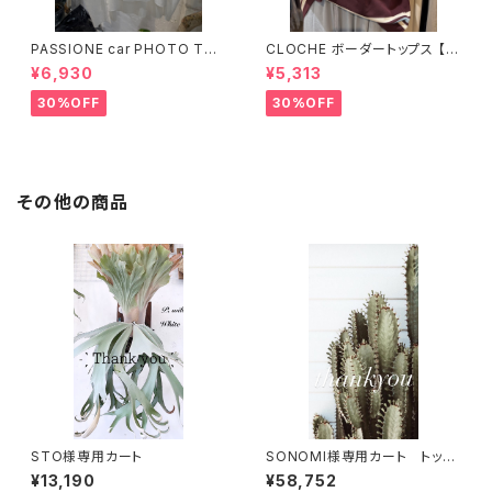
PASSIONE car PHOTO Tシ
CLOCHE ボーダートップス 【6
ャツ 【626939】
12-85776】
¥6,930
¥5,313
30%OFF
30%OFF
その他の商品
STO様専用カート
SONOMI様専用カート トップ
ス
¥13,190
¥58,752