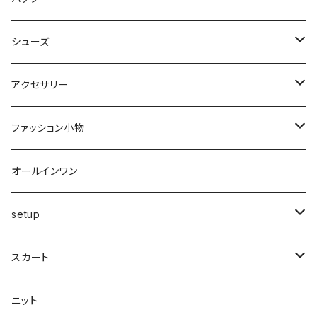
裏起毛
フレアー
サマーニット
オールインワン
カーデ・ベスト
パンツ
ショルダー
シューズ
プリーツ
ベスト
スウェット
その他
セットアップ
その他
デニム
クラッチ
ブーツ
アクセサリー
マーメイド
ジョガー
ベスト
ニットトップス
変形
スカート
スパッツ・レギンス・タイツ
カゴbag
スニーカー
ピアス・イヤリング
ファッション小物
ショートパンツ
異素材
ピアス
ベスト
ベスト
ロングコート
ハイウエスト
肩掛け
パンプス
リング
帽子
オールインワン
カーゴ
カシミヤ
リング
変形
ニット
カーディガン
ワイド
clear
サンダル
ブレス・アンクレット
巻き物
setup
カーディガン付き
キャミワンピース
ロングシャツ
ニット
デザインbag
ネックレス
ソックス
Top's
スカート
カーディガン
タートルネック
ロング
フェザーダウン
スキニー
エコ
ヘアーピン
財布
スカート
スリット
ニット