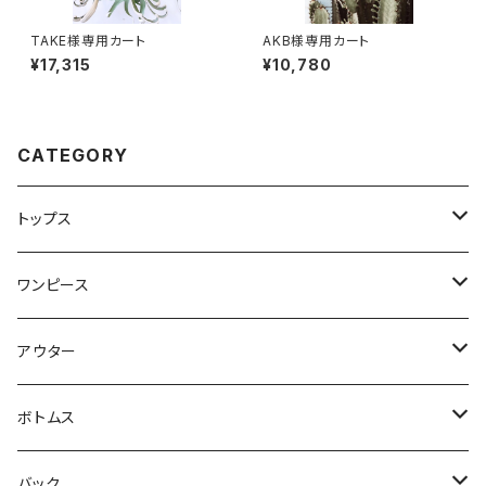
TAKE様専用カート
AKB様専用カート
¥17,315
¥10,780
CATEGORY
トップス
Tシャツ・カットソー
ワンピース
キャミソール・タンクトップ
ミニ
アウター
シャツ・ブラウス
ヒザ丈
ジャケット
ボトムス
中綿
パーカー・トレーナー
マキシ丈
ブルゾン
スカート
バック